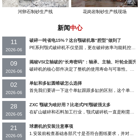
河卵石制砂生产线
花岗岩制砂生产线现场
新闻
中心
破碎一吨省电15%？这台颚破机靠“腔型”做到了
11
PE系列颚式破碎机不仅坚固，更在破碎效率与能耗控制上表现突出，帮助用户实现更高的产...
2026-06
揭秘VSI立轴破的“长寿密码”：轴承、主轴、叶轮全面升
09
破碎机的核心部件决定了整机的使用寿命与可靠性。焦作鑫海矿机VSI系列立轴式冲击...
2026-06
单缸和多缸圆锥破怎么选择
02
首先我们要讲一下这个单缸跟跟多缸的区别，这个单缸圆锥破，顾名思义就是他只有一个液...
2026-06
ZXC 颚破为啥好用？比老式PE颚破强太多
28
在矿山破碎和石料加工行业，颚式破碎机一直是刚需设备。但用过传统 PE 系列颚破的...
2026-05
球磨机的安装注意事项
21
1.安装前检查基础各部尺寸是否符合图纸要求，并对设备检查是否齐全。 2.每个零...
2026-05