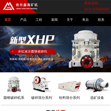
服务热线：
0371-67660555
首页
产品
工程
新闻
关于
售后
联系
圆锥破碎机系
破碎筛分系列
给料筛分系列
选矿设备
列