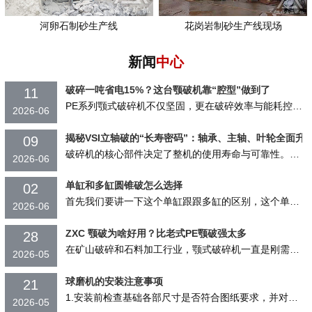
河卵石制砂生产线
花岗岩制砂生产线现场
新闻
中心
破碎一吨省电15%？这台颚破机靠“腔型”做到了
11
PE系列颚式破碎机不仅坚固，更在破碎效率与能耗控制上表现突出，帮助用户实现更高的产...
2026-06
揭秘VSI立轴破的“长寿密码”：轴承、主轴、叶轮全面升
09
破碎机的核心部件决定了整机的使用寿命与可靠性。焦作鑫海矿机VSI系列立轴式冲击...
2026-06
单缸和多缸圆锥破怎么选择
02
首先我们要讲一下这个单缸跟跟多缸的区别，这个单缸圆锥破，顾名思义就是他只有一个液...
2026-06
ZXC 颚破为啥好用？比老式PE颚破强太多
28
在矿山破碎和石料加工行业，颚式破碎机一直是刚需设备。但用过传统 PE 系列颚破的...
2026-05
球磨机的安装注意事项
21
1.安装前检查基础各部尺寸是否符合图纸要求，并对设备检查是否齐全。 2.每个零...
2026-05