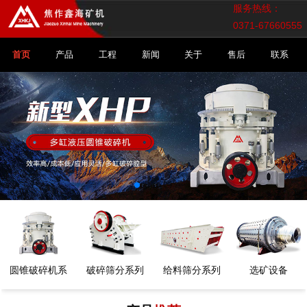
服务热线：
0371-67660555
首页
产品
工程
新闻
关于
售后
联系
圆锥破碎机系
破碎筛分系列
给料筛分系列
选矿设备
列