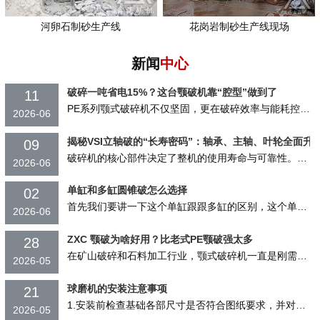
河卵石制砂生产线
花岗岩制砂生产线现场
新闻
中心
破碎一吨省电15%？这台颚破机靠“腔型”做到了
11
PE系列颚式破碎机不仅坚固，更在破碎效率与能耗控制上表现突出，帮助用户实现更高的产...
2026-06
揭秘VSI立轴破的“长寿密码”：轴承、主轴、叶轮全面升
09
破碎机的核心部件决定了整机的使用寿命与可靠性。焦作鑫海矿机VSI系列立轴式冲击...
2026-06
单缸和多缸圆锥破怎么选择
02
首先我们要讲一下这个单缸跟跟多缸的区别，这个单缸圆锥破，顾名思义就是他只有一个液...
2026-06
ZXC 颚破为啥好用？比老式PE颚破强太多
28
在矿山破碎和石料加工行业，颚式破碎机一直是刚需设备。但用过传统 PE 系列颚破的...
2026-05
球磨机的安装注意事项
21
1.安装前检查基础各部尺寸是否符合图纸要求，并对设备检查是否齐全。 2.每个零...
2026-05